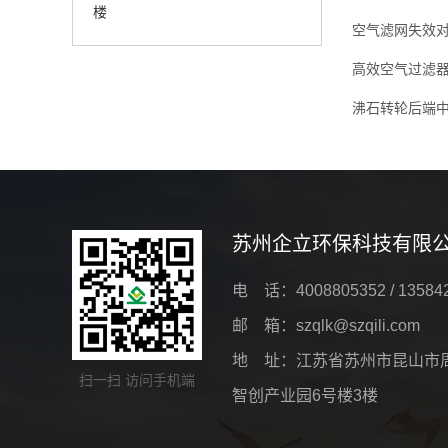
楼
空气滤网失效
高效空气过滤
沸石转轮后端
苏州企立环保科技有限
电 话：4008805352 / 13584
邮 箱：szqlk@szqili.com
地 址：江苏省苏州市昆山市
扫一扫 访问手机端
智创产业园6号楼3楼