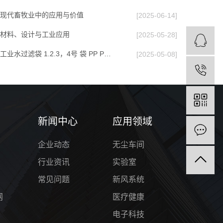
现代畜牧业中的应用与价值
[2025-06-14]
材料、设计与工业应用
[2025-05-28]
业水过滤袋 1.2.3，4号 袋 PP P…
[2025-05-08]
新闻中心
应用领域
企业动态
无尘车间
行业资讯
实验室
常见问题
新风系统
网
医疗健康
电子科技