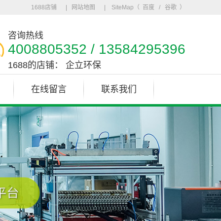
1688店铺
|
网站地图
| SiteMap（
百度
/
谷歌
）
咨询热线
4008805352 / 13584295396
1688的店铺：
企立环保
在线留言
联系我们